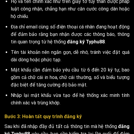
Họ và tên chính xác như trên giấy tờ tùy thân được pháp
luật công nhận, chẳng hạn như căn cước công dân hoặc
hộ chiếu.
Địa chỉ email cùng số điện thoại cá nhân đang hoạt động
để đảm bảo rằng bạn nhận được các thông báo, thông
tin quan trọng từ hệ thống
đăng ký Typhu88
.
Tên tài khoản nên ngắn gọn, dễ nhớ, tránh việc đặt quá
dài dòng hoặc phức tạp.
Mật khẩu cần đảm bảo yêu cầu từ 6 đến 20 ký tự, bao
gồm cả chữ cái in hoa, chữ cái thường, số và biểu tượng
đặc biệt để tăng cường độ bảo mật.
Nhập lại mật khẩu vừa tạo để hệ thống xác minh tính
chính xác và trùng khớp.
Bước 3: Hoàn tất quy trình đăng ký
Sau khi đã nhập đầy đủ tất cả thông tin mà hệ thống
đăng
ký Typhu88
yêu cầu, bạn cần kiểm tra lại lần cuối để đảm