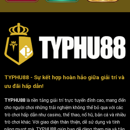
…
TYPHU88 - Sự kết hợp hoàn hảo giữa giải trí và
ưu đãi hấp dẫn!
TYPHU88
là nền tảng giải trí trực tuyến đỉnh cao, mang đến
cho người chơi những trải nghiệm không thể bỏ qua với các
trò chơi hấp dẫn như casino, thể thao, nổ hũ, bắn cá và nhiều
trò chơi khác. Với giao diện thân thiện, dễ sử dụng và tính
năng mượt mà, TYPHU88 giúp bạn dễ dàng tham gia và tận