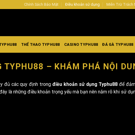
Chính Sách Bảo Mật
Điều khoản sử dụng
Miễn Trừ Trách
 TYPHU88
THỂ THAO TYPHU88
CASINO TYPHU88
ĐÁ GÀ TYPHU88
G TYPHU88 – KHÁM PHÁ NỘI DU
ầy đủ các quy định trong
điều khoản sử dụng Typhu88
để đảm 
đây là những điều khoản trọng yếu mà bạn nên nắm rõ khi sử dụ