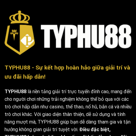
TYPHU88 - Sự kết hợp hoàn hảo giữa giải trí và
ưu đãi hấp dẫn!
TYPHU88
là nền tảng giải trí trực tuyến đỉnh cao, mang đến
cho người chơi những trải nghiệm không thể bỏ qua với các
trò chơi hấp dẫn như casino, thể thao, nổ hũ, bắn cá và nhiều
trò chơi khác. Với giao diện thân thiện, dễ sử dụng và tính
năng mượt mà, TYPHU88 giúp bạn dễ dàng tham gia và tận
hưởng không gian giải trí tuyệt vời.
Điều đặc biệt,