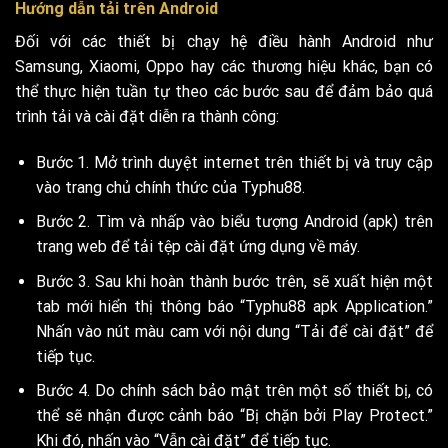
Hướng dẫn tải trên Android
Đối với các thiết bị chạy hệ điều hành Android như
Samsung, Xiaomi, Oppo hay các thương hiệu khác, bạn có
thể thực hiện tuần tự theo các bước sau để đảm bảo quá
trình tải và cài đặt diễn ra thành công:
Bước 1. Mở trình duyệt internet trên thiết bị và truy cập
vào trang chủ chính thức của Typhu88.
Bước 2. Tìm và nhấp vào biểu tượng Android (apk) trên
trang web để tải tệp cài đặt ứng dụng về máy.
Bước 3. Sau khi hoàn thành bước trên, sẽ xuất hiện một
tab mới hiển thị thông báo “Typhu88 apk Application.”
Nhấn vào nút màu cam với nội dung “Tải để cài đặt” để
tiếp tục.
Bước 4. Do chính sách bảo mật trên một số thiết bị, có
thể sẽ nhận được cảnh báo “Bị chặn bởi Play Protect.”
Khi đó, nhấn vào “Vẫn cài đặt” để tiếp tục.