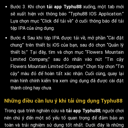
Bước 3. Khi chọn
tải app Typhu88
xuống, một tab mới
sẽ xuất hiện với thông báo “Typhu88 IOS Application.”
Lựa chọn mục “Click để tải về” ở cuối thông báo để tải
tệp IPA của ứng dụng.
Bước 4. Sau khi tệp IPA được tải về, mở phần “Cài đặt
chung” trên thiết bị iOS của bạn, sau đó chọn “Quản lý
thiết bị.” Tại đây, tìm và chọn mục “Flowers Mountain
Limited Company,” sau đó nhấn vào nút “Tin cậy
Flowers Mountain Limited Company.” Chọn tùy chọn “Tin
cậy” màu đỏ để hoàn tất xác nhận. Cuối cùng, quay lại
màn hình chính kiểm tra xem ứng dụng đã được cài đặt
thành công hay chưa.
Những điều cần lưu ý khi tải ứng dụng Typhu88
Trong quá trình nghiên cứu và
tải app Typhu88
, người chơi
nên chú ý đến một số yếu tố quan trọng để đảm bảo an
toàn và trải nghiệm sử dụng tốt nhất. Dưới đây là những