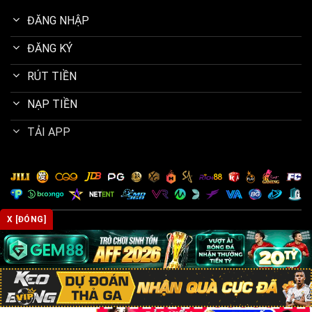
ĐĂNG NHẬP
ĐĂNG KÝ
RÚT TIỀN
NẠP TIỀN
TẢI APP
X [ĐÓNG]
Copyright 2026 ©
typhu88