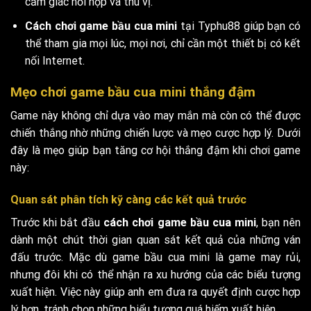
cảm giác hồi hộp và thú vị.
Cách chơi game bầu cua mini
tại Typhu88 giúp bạn có
thể tham gia mọi lúc, mọi nơi, chỉ cần một thiết bị có kết
nối Internet.
Mẹo chơi game bầu cua mini thắng đậm
Game này không chỉ dựa vào may mắn mà còn có thể được
chiến thắng nhờ những chiến lược và mẹo cược hợp lý. Dưới
đây là mẹo giúp bạn tăng cơ hội thắng đậm khi chơi game
này:
Quan sát phân tích kỹ càng các kết quả trước
Trước khi bắt đầu
cách chơi game bầu cua mini
, bạn nên
dành một chút thời gian quan sát kết quả của những ván
đấu trước. Mặc dù game bầu cua mini là game may rủi,
nhưng đôi khi có thể nhận ra xu hướng của các biểu tượng
xuất hiện. Việc này giúp anh em đưa ra quyết định cược hợp
lý hơn, tránh chọn những biểu tượng quá hiếm xuất hiện.