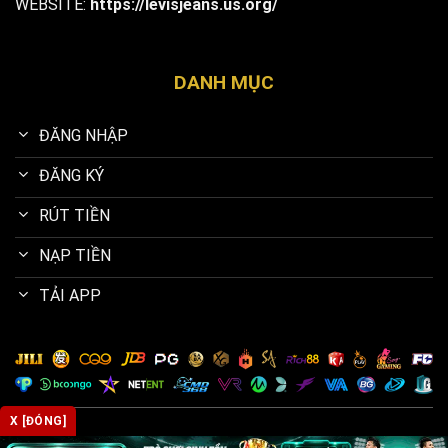
WEBSITE:
https://levisjeans.us.org/
DANH MỤC
ĐĂNG NHẬP
ĐĂNG KÝ
RÚT TIỀN
NẠP TIỀN
TẢI APP
X [ĐÓNG]