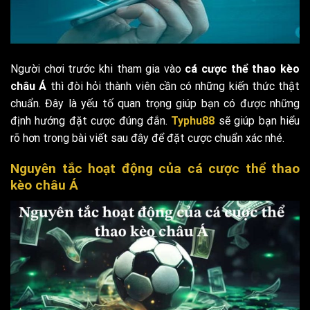
Người chơi trước khi tham gia vào
cá cược thể thao kèo
châu Á
thì đòi hỏi thành viên cần có những kiến thức thật
chuẩn. Đây là yếu tố quan trọng giúp bạn có được những
định hướng đặt cược đúng đắn.
Typhu88
sẽ giúp bạn hiểu
rõ hơn trong bài viết sau đây để đặt cược chuẩn xác nhé.
Nguyên tắc hoạt động của cá cược thể thao
kèo châu Á