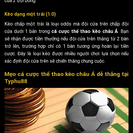
của 2 đội bóng.
Kèo dạng một trái (1.0)
Kèo chấp một trái là loại odds mà đội cửa trên chấp đội
cửa dưới 1 bàn trong
cá cược thể thao kèo châu Á
. Bạn
sẽ nhận được tiền thưởng nếu đội cửa trên thắng từ 2 bàn
trở lên, trường hợp chỉ có 1 bàn tương ứng hoàn lại tiền
cược. Đây là loại kèo được nhiều người chơi lựa chọn nếu
xác định đội cửa trên sẽ chiến thắng chung cuộc.
Mẹo cá cược thể thao kèo châu Á dễ thắng tại
Typhu88