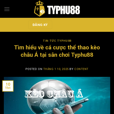
Skip
to
content
ĐĂNG NHẬP
ĐĂNG KÝ
TIN TỨC TYPHU88
Tìm hiểu về cá cược thể thao kèo
châu Á tại sân chơi Typhu88
POSTED ON
THÁNG 1 10, 2025
BY
CONTENT
10
Th1