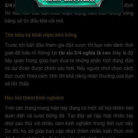
3/4 nghĩa là sao
chuẩn xác. Trận đấu có ý nghĩa quyết định
thì hầu hết các đội chơi thận trọng hơn, còn trong vòng
bảng sẽ thi đấu khá cởi mở.
Tìm hiểu kỹ khái niệm kèo bóng
Trước khi bắt đầu tham gia đặt cược thì bạn nên dành thời
gian để hiểu rõ thông tin
tài xỉu 3/4 nghĩa là sao
. Đây là dữ
liệu quan trọng giúp bạn đưa ra những phân tích đúng đắn
và dự đoán được chính xác hơn. Nếu người chơi chọn cách
đọc cược theo cảm tính thì khả năng nhận thưởng của bạn
sẽ rất thấp.
Học hỏi thêm kinh nghiệm
Trên các trang mạng hiện nay đang có một số hội nhóm liên
quan đến cá cược bóng đá. Tại đây sẽ tập hợp nhiều tay
chơi cao thủ với nhiều năm kinh nghiệm trong lĩnh vực này.
Do đó, họ sẽ giúp bạn cập nhật thêm nhiều kiến thức mới