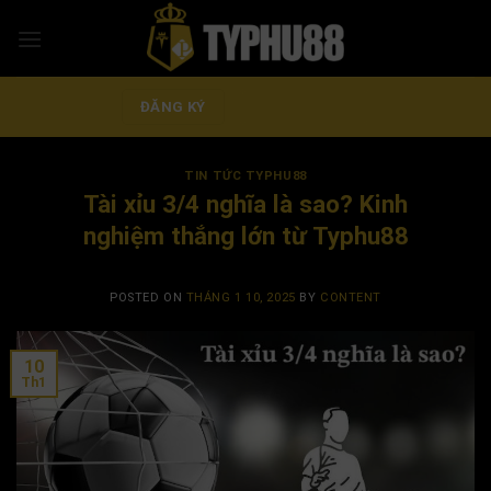
Skip
to
content
ĐĂNG NHẬP
ĐĂNG KÝ
TIN TỨC TYPHU88
Tài xỉu 3/4 nghĩa là sao? Kinh
nghiệm thắng lớn từ Typhu88
POSTED ON
THÁNG 1 10, 2025
BY
CONTENT
10
Th1