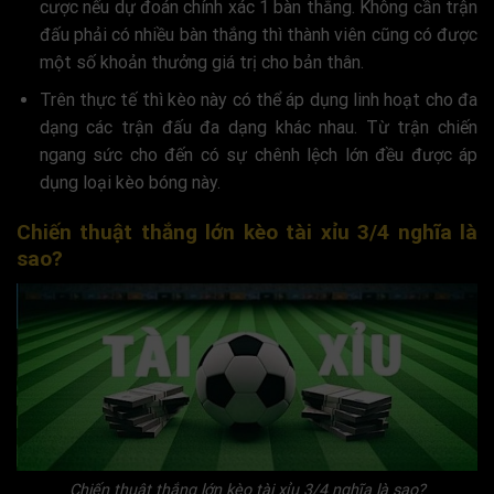
cược nếu dự đoán chính xác 1 bàn thắng. Không cần trận
đấu phải có nhiều bàn thắng thì thành viên cũng có được
một số khoản thưởng giá trị cho bản thân.
Trên thực tế thì kèo này có thể áp dụng linh hoạt cho đa
dạng các trận đấu đa dạng khác nhau. Từ trận chiến
ngang sức cho đến có sự chênh lệch lớn đều được áp
dụng loại kèo bóng này.
Chiến thuật thắng lớn kèo tài xỉu 3/4 nghĩa là
sao?
Chiến thuật thắng lớn kèo tài xỉu 3/4 nghĩa là sao?